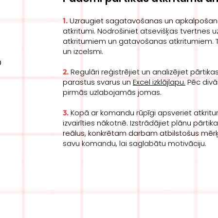
Uzraugiet sagatavošanas un apkalpošanas
1.
atkritumi. Nodrošiniet atsevišķas tvertnes
atkritumiem un gatavošanas atkritumiem. Tā
un izcelsmi.
o
Regulāri reģistrējiet un analizējiet pārtika
2.
parastus svarus un
Excel izklājlapu.
Pēc divā
pirmās uzlabojamās jomas.
Kopā ar komandu rūpīgi apsveriet atkrit
3.
izvairīties nākotnē. Izstrādājiet plānu pārti
reālus, konkrētam darbam atbilstošus mērķ
savu komandu, lai saglabātu motivāciju.