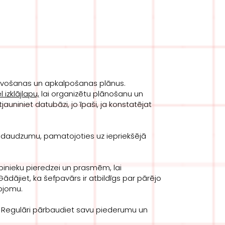
tavošanas un apkalpošanas plānus.
l izklājlapu,
lai organizētu plānošanu un
auniniet datubāzi, jo īpaši, ja konstatējat
 daudzumu, pamatojoties uz iepriekšējā
binieku pieredzei un prasmēm, lai
dājiet, ka šefpavārs ir atbildīgs par pārējo
apjomu.
u. Regulāri pārbaudiet savu piederumu un