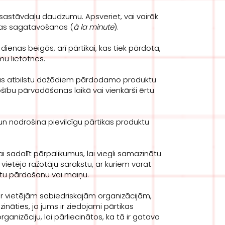
sastāvdaļu daudzumu. Apsveriet, vai vairāk
ējas sagatavošanas (
à la minute
).
 dienas beigās, arī pārtikai, kas tiek pārdota,
u lietotnes.
 tas atbilstu dažādiem pārdodamo produktu
šību pārvadāšanas laikā vai vienkārši ērtu
s un nodrošina pievilcīgu pārtikas produktu
ai sadalīt pārpalikumus, lai viegli samazinātu
ietējo ražotāju sarakstu, ar kuriem varat
ktu pārdošanu vai maiņu.
r vietējām sabiedriskajām organizācijām,
nāties, ja jums ir ziedojami pārtikas
ganizāciju, lai pārliecinātos, ka tā ir gatava