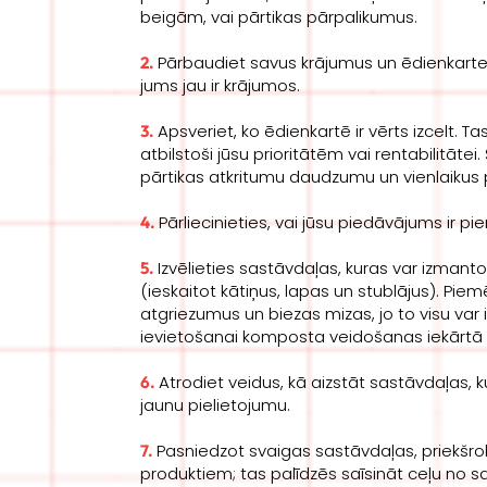
beigām, vai pārtikas pārpalikumus.
Pārbaudiet savus krājumus un ēdienkarte
2.
jums jau ir krājumos.
Apsveriet, ko ēdienkartē ir vērts izcelt. T
3.
atbilstoši jūsu prioritātēm vai rentabilitāte
pārtikas atkritumu daudzumu un vienlaikus 
Pārliecinieties, vai jūsu piedāvājums ir 
4.
Izvēlieties sastāvdaļas, kuras var izmantot
5.
(ieskaitot kātiņus, lapas un stublājus). Pi
atgriezumus un biezas mizas, jo to visu var
ievietošanai komposta veidošanas iekārtā
Atrodiet veidus, kā aizstāt sastāvdaļas, k
6.
jaunu pielietojumu.
Pasniedzot svaigas sastāvdaļas, priekšro
7.
produktiem; tas palīdzēs saīsināt ceļu no 