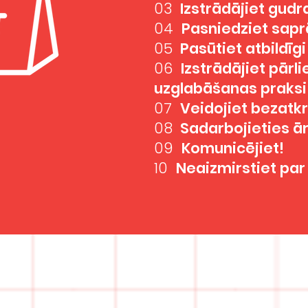
03
Izstrādājiet gud
04
Pasniedziet sapr
05
Pasūtiet atbildīgi
06
Izstrādājiet pārl
uzglabāšanas praksi
07
Veidojiet bezatkr
08
Sadarbojieties ā
09
Komunicējiet!
10
Neaizmirstiet par