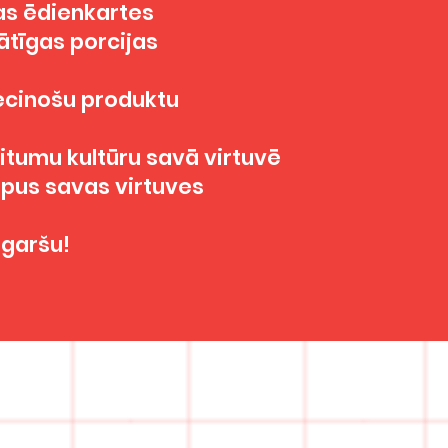
ras ēdienkartes
ātīgas porcijas
iecinošu produktu
itumu kultūru savā virtuvē
rpus savas virtuves
 garšu!