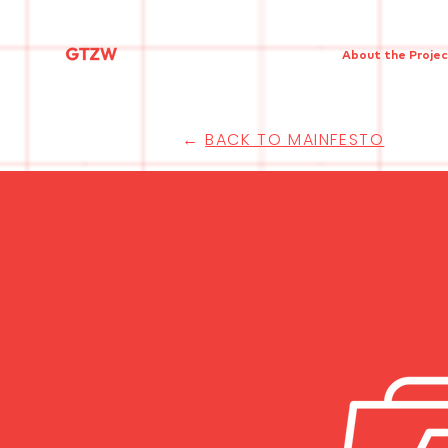
About the Proje
←
BACK TO MAINFESTO