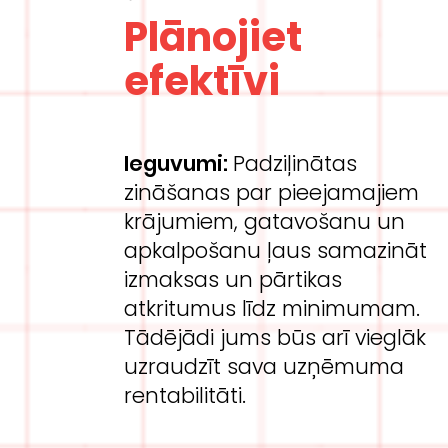
Plān
ojiet
efektīvi
Ieguvumi:
Padziļinātas
zināšanas par pieejamajiem
krājumiem, gatavošanu un
apkalpošanu ļaus samazināt
izmaksas un pārtikas
atkritumus līdz minimumam.
Tādējādi jums būs arī vieglāk
uzraudzīt sava uzņēmuma
rentabilitāti.