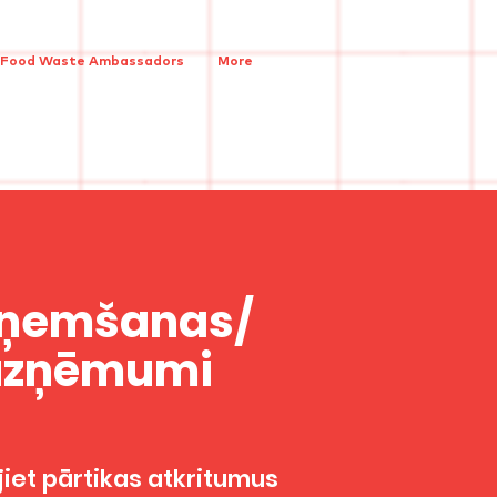
 Food Waste Ambassadors
More
dzņemšanas/
uzņēmumi
jiet pārtikas atkritumus