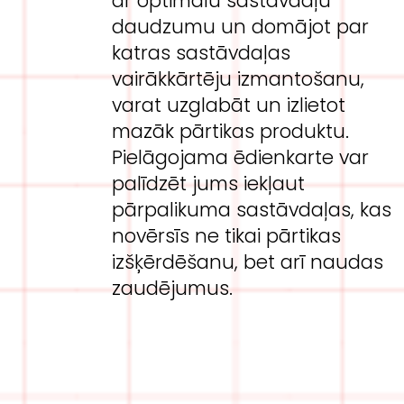
ar optimālu sastāvdaļu
daudzumu un domājot par
katras sastāvdaļas
vairākkārtēju izmantošanu,
varat uzglabāt un izlietot
mazāk pārtikas produktu.
Pielāgojama ēdienkarte var
palīdzēt jums iekļaut
pārpalikuma sastāvdaļas, kas
novērsīs ne tikai pārtikas
izšķērdēšanu, bet arī naudas
zaudējumus.