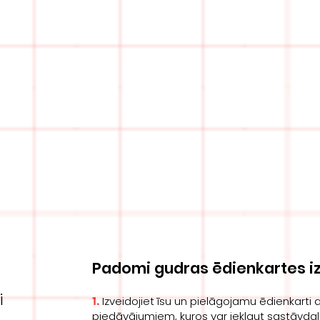
Padomi gudras ēdienkartes iz
i
Izveidojiet īsu un pielāgojamu ēdienkarti
1.
piedāvājumiem, kuros var iekļaut sastāvdaļ