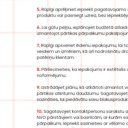
Rūpīgi aprēķiniet iepriekš pagatavojamo 
5.
produktu var pasniegt uzreiz, bez iepriekš
Lai gūtu peļņu, ieplānojiet budžetā atlaidi
6.
izmantojot pārtikas pārpalikumu pakalpojum
Rūpīgi apsveriet ēdienu iepakojumu, lai
7.
veidiem un izmēriem, kā arī nodrošinātu dro
patēriņu klientam.
Pārliecinieties, ka iepakojums ir estētisk
8.
noformējumu.
Izstrādājiet plānu, kā atkārtoti izmantot v
9.
pārtikas atkritumu daudzumu. Sagatavojiet v
sazināties, lai piedāvātu savu blakusprodu
Sagatavojiet kontaktpersonu sarakstu a
10.
NVO pārstāvjiem vai baznīcām, ar kurām sazi
pārpalikumi. Iepriekš sazinieties ar vēlamo or