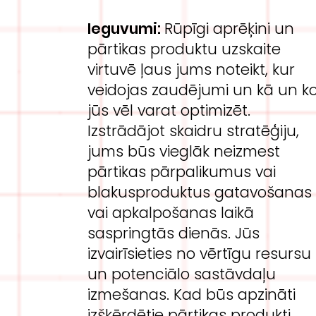
Ieguvumi:
Rūpīgi aprēķini un
pārtikas produktu uzskaite
virtuvē ļaus jums noteikt, kur
veidojas zaudējumi un kā un k
jūs vēl varat optimizēt.
Izstrādājot skaidru stratēģiju,
jums būs vieglāk neizmest
pārtikas pārpalikumus vai
blakusproduktus gatavošanas
vai apkalpošanas laikā
saspringtās dienās. Jūs
izvairīsieties no vērtīgu resursu
un potenciālo sastāvdaļu
izmešanas. Kad būs apzināti
izšķērdētie pārtikas produkti,