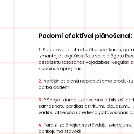
Padomi efektīvai plānošanai
:
Sagatavojiet strukturētus iepirkumu, ga
1.
Izmantojiet digitālos rīkus vai pielāgotu
Exce
detalizētu ražošanas vajadzības. Regulāri atj
kļūdainus aprēķinus.
Aprēķiniet dienā nepieciešamo produktu
2.
darba datiem.
Plānojiet darba uzdevumus atbilstoši dar
3.
samazinātu pārtikas atkritumu daudzumu. Gā
vadību attiecībā uz ēdiena gatavošanas 
Pareizi izplānojiet sastāvdaļu izvietojum
4.
aprīkojuma stāvokli.