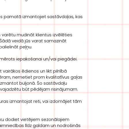
s pamatā izmantojiet sastāvdaļas, kas
as varētu mudināt klientus izvēlēties
i. Šādā veidā jūs varat samazināt
palielināt peļņu.
piemērots iepakošanai un/vai piegādei.
 vairākos ēdienos un likt pilnībā
emēram, nemetiet prom kvalitatīvus gaļas
 izmantot buljonā. Šo sastāvdaļu
 vajadzētu būt pēdējam risinājumam.
uras izmantojat reti, vai izdomājiet tām
ku dodiet vietējiem sezonālajiem
saimniecības līdz galdam un nodrošinās