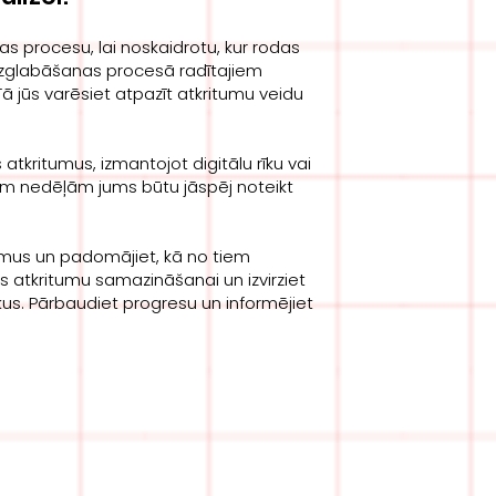
 procesu, lai noskaidrotu, kur rodas
 uzglabāšanas procesā radītajiem
 jūs varēsiet atpazīt atkritumu veidu
s atkritumus, izmantojot digitālu rīku vai
m nedēļām jums būtu jāspēj noteikt
umus un padomājiet, kā no tiem
kas atkritumu samazināšanai un izvirziet
us. Pārbaudiet progresu un informējiet