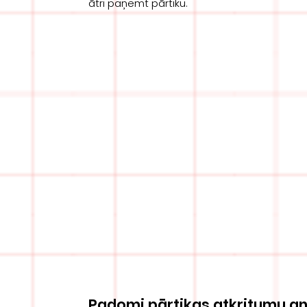
ātri paņemt pārtiku.
Padomi pārtikas atkritumu an