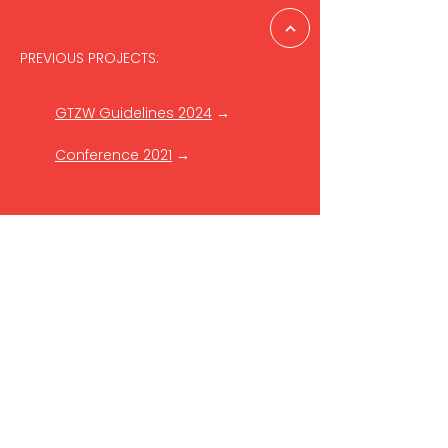
PREVIOUS PROJECTS:
GTZW Guidelines 2024
→
Conference 2021
→
GET IN TOUCH
Reach out to the Danish
Cultural Institute in the Baltics
to learn more:
baltics[at]danishculture.com