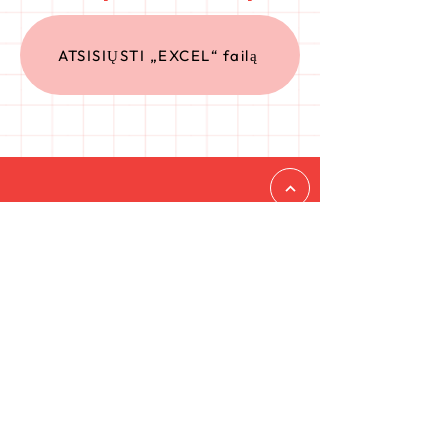
ATSISIŲSTI „EXCEL“ failą
PREVIOUS PROJECTS:
GTZW Guidelines 2024
→
Conference 2021
→
GET IN TOUCH
Reach out to the Danish