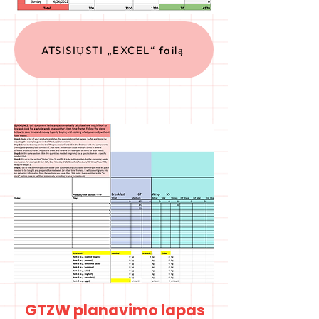
ATSISIŲSTI „EXCEL“ failą
GTZW planavimo lapas