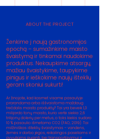
ABOUT THE PROJECT
Ženkime į naują gastronomijos
epochą – sumažinkime maisto
švaistymą ir tinkamai naudokime
produktus. Nekaupkime atsargų,
mažiau švaistykime, taupykime
pinigus ir ieškokime naujų išteklių
geram skoniui sukurti!
Ar žinojote, kad kasmet visame pasaulyje
prarandama arba iššvaistoma maždaug
trečdalis maisto produktų? Tai yra beveik 1,3
milijardo tonų maisto, kurio vertė siekia 2,6
trilijonų dolerių per metus, o toks kiekis sudaro
10 % pasaulio išmetamo CO2 (FAO, 2019). Tai
milžiniškas išteklių švaistymas – vandens,
žemės ir darbo jėgos, reikalingos pasėliams ir
gyvuliams auginti, bei transportavimui ir