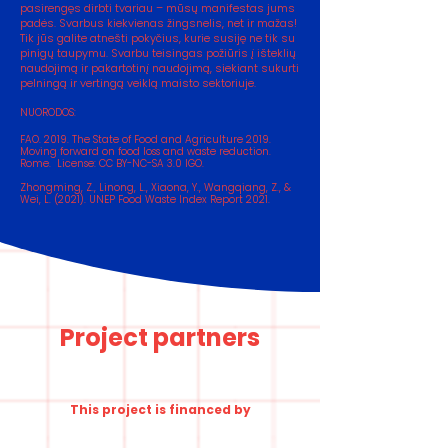
pasirengęs dirbti tvariau – mūsų manifestas jums
padės. Svarbus kiekvienas žingsnelis, net ir mažas!
Tik jūs galite atnešti pokyčius, kurie susiję ne tik su
pinigų taupymu. Svarbu teisingas požiūris į išteklių
naudojimą ir pakartotinį naudojimą, siekiant sukurti
pelningą ir vertingą veiklą maisto sektoriuje.
NUORODOS:
FAO. 2019. The State of Food and Agriculture 2019.
Moving forward on food loss and waste reduction.
Rome. License: CC BY-NC-SA 3.0 IGO.
Zhongming, Z., Linong, L., Xiaona, Y., Wangqiang, Z., &
Wei, L. (2021). UNEP Food Waste Index Report 2021.
Project partners
This project is financed by