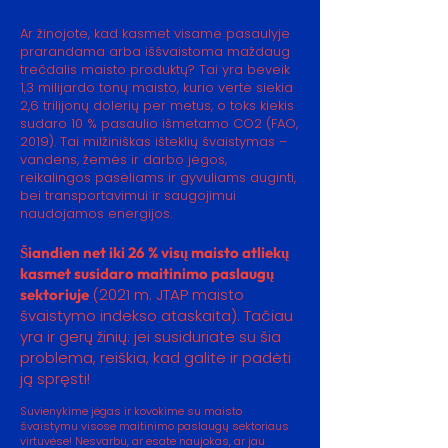
Ar žinojote, kad kasmet visame pasaulyje
prarandama arba iššvaistoma maždaug
trečdalis maisto produktų? Tai yra beveik
1,3 milijardo tonų maisto, kurio vertė siekia
2,6 trilijonų dolerių per metus, o toks kiekis
sudaro 10 % pasaulio išmetamo CO2 (FAO,
2019). Tai milžiniškas išteklių švaistymas –
vandens, žemės ir darbo jėgos,
reikalingos pasėliams ir gyvuliams auginti,
bei transportavimui ir saugojimui
naudojamos energijos.
Š
iandien net iki 26 % vis
ų
maisto atliek
ų
kasmet susidaro maitinimo paslaug
ų
(2021 m. JTAP maisto
sektoriuje
švaistymo indekso ataskaita). Tačiau
yra ir gerų žinių: jei susiduriate su šia
problema, reiškia, kad galite ir padėti
ją spręsti!
Suvienykime jėgas ir kovokime su maisto
švaistymu visose maitinimo paslaugų sektoriaus
virtuvėse! Nesvarbu, ar esate naujokas, ar jau