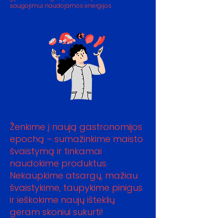
saugojimui naudojamos energijos.
Ženkime į naują gastronomijos
epochą – sumažinkime maisto
švaistymą ir tinkamai
naudokime produktus.
Nekaupkime atsargų, mažiau
švaistykime, taupykime pinigus
ir ieškokime naujų išteklių
geram skoniui sukurti!