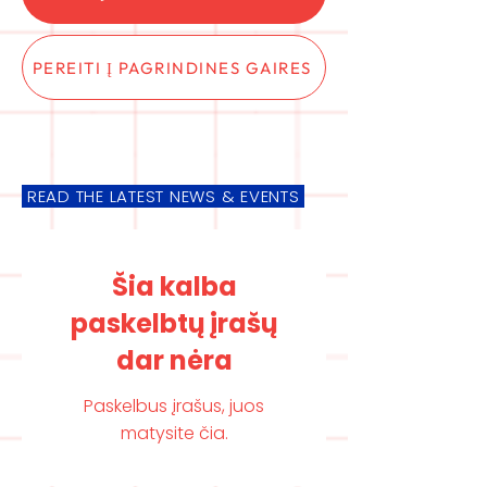
PEREITI Į PAGRINDINES GAIRES
READ THE LATEST NEWS & EVENTS
Šia kalba
paskelbtų įrašų
dar nėra
Paskelbus įrašus, juos
matysite čia.