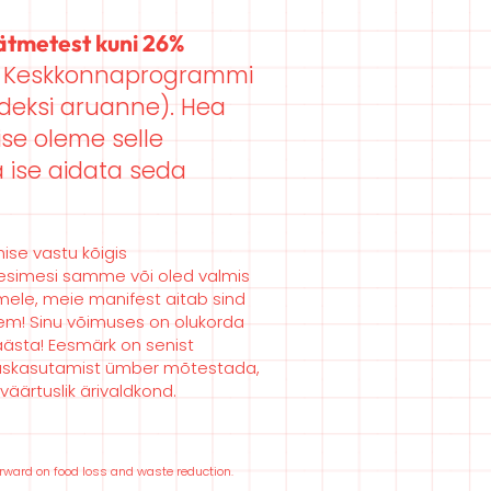
äätmetest kuni 26%
 Keskkonnaprogrammi
ndeksi aruanne). Hea
se oleme selle
 ise aidata seda
ise vastu kõigis
 esim
esi samme või oled valmis
emele, meie manifest aitab sind
ksem! Sinu võimuses on olukorda
äästa! Eesmärk on senist
taaskasutamist ümber mõtestada,
 väärtuslik ärivaldkond.
orward on food loss and waste reduction.