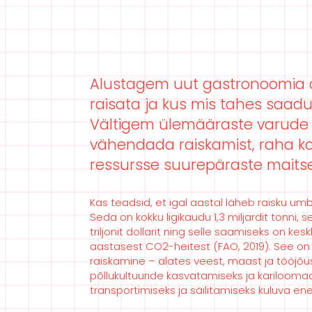
Alustagem uut gastronoomia aja
raisata ja kus mis tahes saadu
Vältigem ülemääraste varude 
vähendada raiskamist, raha kok
ressursse suurepäraste maits
Kas teadsid, et igal aastal läheb raisku u
Seda on kokku ligikaudu 1,3 miljardit tonni, s
triljonit dollarit ning selle saamiseks on 
aastasest CO2-heitest (FAO, 2019). See on
raiskamine – alates veest, maast ja tööjõus
põllukultuuride kasvatamiseks ja kariloom
transportimiseks ja säilitamiseks kuluva en