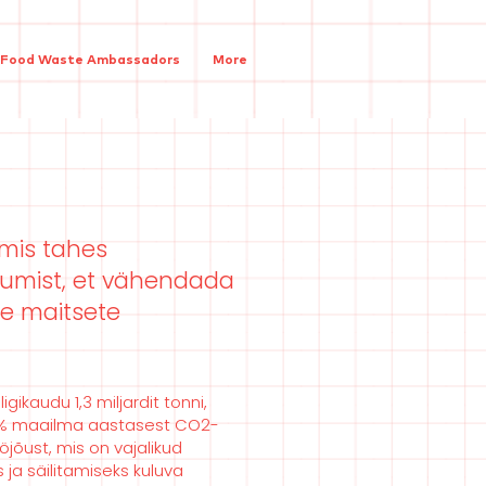
 Food Waste Ambassadors
More
 mis tahes
gumist, et vähendada
te maitsete
ikaudu 1,3 miljardit tonni,
d 10% maailma aastasest CO2-
öjõust, mis on vajalikud
ja säilitamiseks kuluva