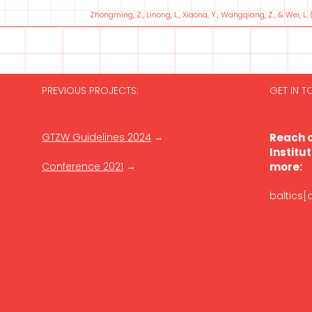
Zhongming, Z., Linong, L., Xiaona, Y., Wangqiang, Z., & Wei, 
PREVIOUS PROJECTS:
GET IN 
GTZW Guidelines 2024
→
Reach o
Institut
Conference 2021
→
more:
baltics[