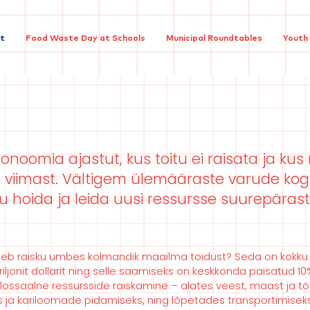
ct
Food Waste Day at Schools
Municipal Roundtables
Youth
noomia ajastut, kus toitu ei raisata ja kus
 viimast. Vältigem ülemääraste varude ko
ku hoida ja leida uusi ressursse suurepäras
äheb raisku umbes kolmandik maailma toidust? Seda on kokku lig
 triljonit dollarit ning selle saamiseks on keskkonda paisatu
olossaalne ressursside raiskamine – alates veest, maast ja tö
 ja kariloomade pidamiseks, ning lõpetades transportimiseks 