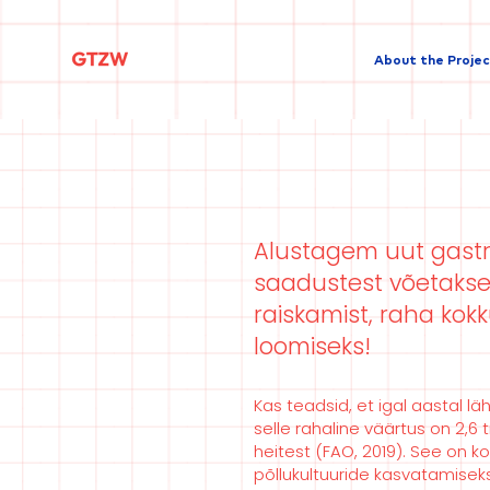
About the Proje
Alustagem uut gastro
saadustest võetakse
raiskamist, raha kok
loomiseks!
Kas teadsid, et igal aastal l
selle rahaline väärtus on 2,6
heitest (FAO, 2019). See on k
põllukultuuride kasvatamiseks