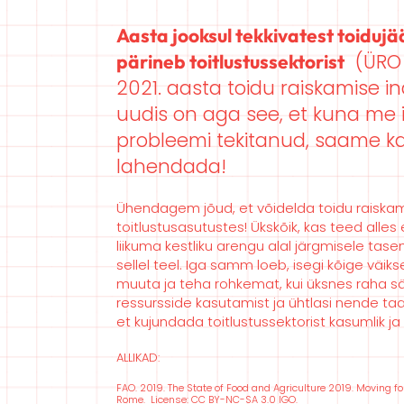
Aasta jooksul tekkivatest toiduj
(ÜRO
pärineb toitlustussektorist
2021. aasta toidu raiskamise i
uudis on aga see, et kuna me i
probleemi tekitanud, saame ka
lahendada!
Ühendagem jõud, et võidelda toidu raiskam
toitlustusasutustes! Ükskõik, kas teed alles
liikuma kestliku arengu alal järgmisele tas
sellel teel. Iga samm loeb, isegi kõige väi
muuta ja teha rohkemat, kui üksnes raha s
ressursside kasutamist ja ühtlasi nende 
et kujundada toitlustussektorist kasumlik ja
ALLIKAD:
FAO. 2019. The State of Food and Agricu
lture 2019. Moving f
Rome. License: CC BY-NC-SA 3.0 IGO.