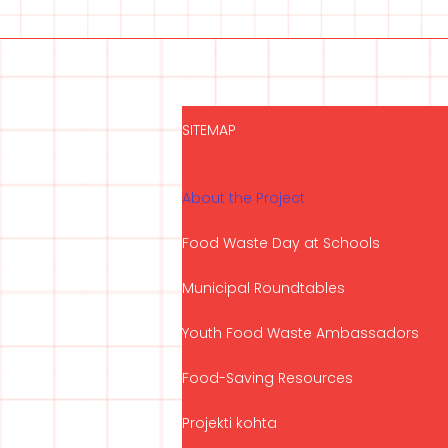
SITEMAP
About the Project
Food Waste Day at Schools
Municipal Roundtables
Youth Food Waste Ambassadors
Food-Saving Resources
Projekti kohta