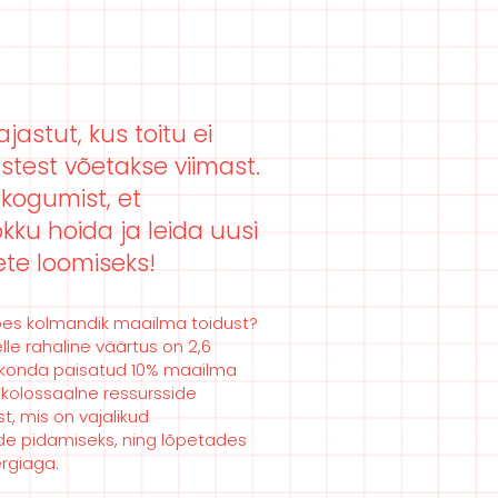
stut, kus toitu ei
stest võetakse viimast.
kogumist, et
ku hoida ja leida uusi
ete loomiseks!
mbes kolmandik maailma toidust?
elle rahaline väärtus on 2,6
keskkonda paisatud 10% maailma
 kolossaalne ressursside
t, mis on vajalikud
ade pidamiseks, ning lõpetades
ergiaga.